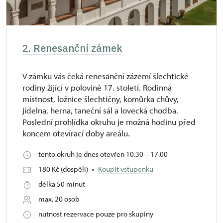
2. Renesanční zámek
V zámku vás čeká renesanční zázemí šlechtické
rodiny žijící v polovině 17. století. Rodinná
místnost, ložnice šlechtičny, komůrka chůvy,
jídelna, herna, taneční sál a lovecká chodba.
Poslední prohlídka okruhu je možná hodinu před
koncem otevírací doby areálu.
tento okruh je dnes otevřen 10.30 – 17.00
180 Kč (dospělí)
Koupit vstupenku
délka 50 minut
max. 20 osob
nutnost rezervace pouze pro skupiny