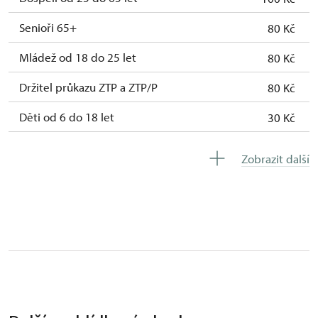
Senioři 65+
80 Kč
Mládež od 18 do 25 let
80 Kč
Držitel průkazu ZTP a ZTP/P
80 Kč
Děti od 6 do 18 let
30 Kč
Děti do 6 let
zdarma
Zobrazit další
Průvodce držitele průkazu ZTP/P
zdarma
Celosezónní permanentka
200 Kč
Pedagogický dozor (pro školní skupiny 1
zdarma
dospělá osoba na 10 dětí)
Průvodce cestovních kanceláří (1 osoba
zdarma
pro celou skupinu min. 15 osob)