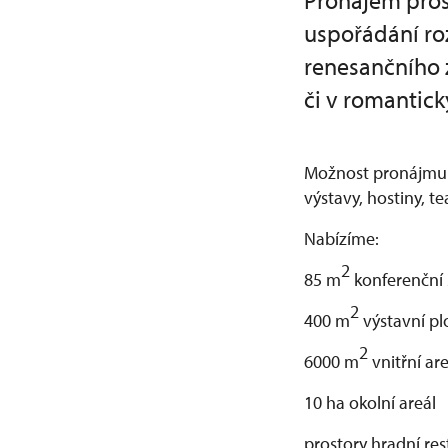
Pronájem pros
uspořádání ro
renesančního
či v romantic
Možnost pronájmu p
výstavy, hostiny, t
Nabízíme:
2
85 m
konferenční 
2
400 m
výstavní p
2
6000 m
vnitřní are
10 ha okolní areál
prostory hradní re