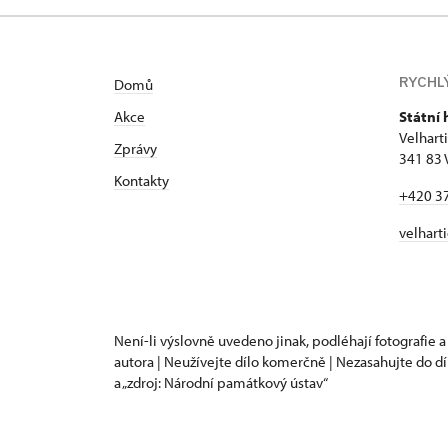
RYCHL
Domů
Akce
Státní 
Velhart
Zprávy
341 83 
Kontakty
+420 3
velhart
Není-li výslovně uvedeno jinak, podléhají fotografie a
autora | Neužívejte dílo komerčně | Nezasahujte do dí
a „zdroj: Národní památkový ústav“