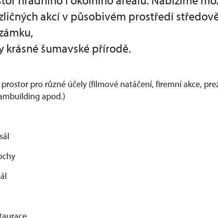
tor hradního i okolního areálu. Nabízíme mo
zličných akcí v působivém prostředí středov
 zámku,
ky krásné šumavské přírodě.
rostor pro různé účely (filmové natáčení, firemní akce, pre
eambuilding apod.)
sál
lochy
ál
staurace