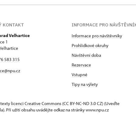
Ý KONTAKT
INFORMACE PRO NÁVŠTĚVNÍ
hrad Velhartice
Informace pro návštěvníky
ice 1
Prohlídkové okruhy
Velhartice
Návštěvní doba
76 583 315
Rezervace
ice@npu.cz
Vstupné
Tipy na výlety
 texty
licenci Creative Commons
(CC BY-NC-ND 3.0 CZ) (Uveďte
la). Při užití obsahu uvádějte odkaz na stránky www.npu.cz