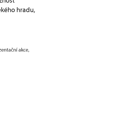
žnost
ěkého hradu,
zentační akce,