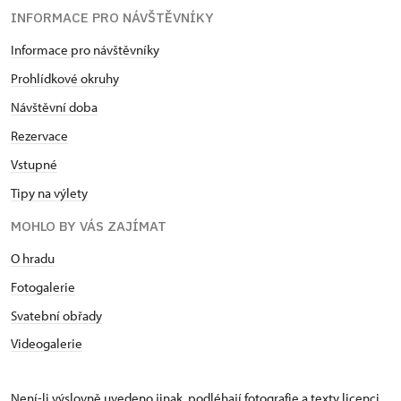
INFORMACE PRO NÁVŠTĚVNÍKY
Informace pro návštěvníky
Prohlídkové okruhy
Návštěvní doba
Rezervace
Vstupné
Tipy na výlety
MOHLO BY VÁS ZAJÍMAT
O hradu
Fotogalerie
Svatební obřady
Videogalerie
Není-li výslovně uvedeno jinak, podléhají fotografie a texty
licenci