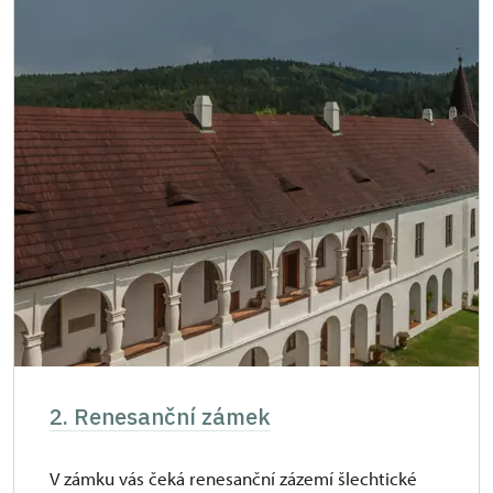
2. Renesanční zámek
V zámku vás čeká renesanční zázemí šlechtické