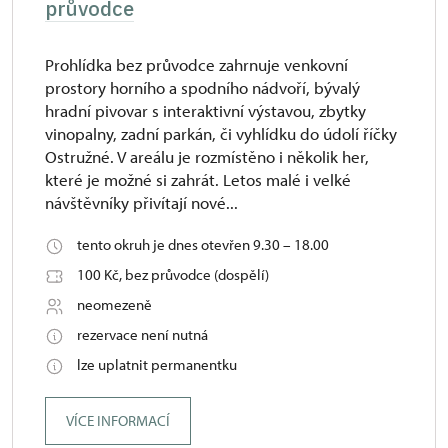
průvodce
Prohlídka bez průvodce zahrnuje venkovní
prostory horního a spodního nádvoří, bývalý
hradní pivovar s interaktivní výstavou, zbytky
vinopalny, zadní parkán, či vyhlídku do údolí říčky
Ostružné. V areálu je rozmístěno i několik her,
které je možné si zahrát. Letos malé i velké
návštěvníky přivítají nové...
tento okruh je dnes otevřen 9.30 – 18.00
100 Kč, bez průvodce (dospělí)
neomezeně
rezervace není nutná
lze uplatnit permanentku
VÍCE INFORMACÍ