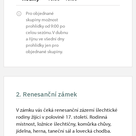
Pro objednané
skupiny možnost
prohlídky od 9:00 po
celou sezónu. V dubnu
a říjnu ve všední dny
prohlídky jen pro
objednané skupiny.
2. Renesanční zámek
V zámku vás čeká renesanční zázemí šlechtické
rodiny žijící v polovině 17. století. Rodinná
místnost, ložnice šlechtičny, komůrka chůvy,
jídelna, herna, taneční sál a lovecká chodba.