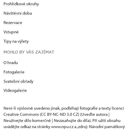
Prohlídkové okruhy
Návštěvní doba
Rezervace
Vstupné
Tipy na výlety
MOHLO BY VÁS ZAJÍMAT
O hradu
Fotogalerie
Svatební obřady
Videogalerie
Není-li výslovně uvedeno jinak, podléhají fotografie a texty
licenci
Creative Commons
(CC BY-NC-ND 3.0 CZ) (Uveďte autora |
Neužívejte dílo komerčně | Nezasahujte do díla). Při užití obsahu
uvádějte odkaz na stránky www.npu.cz a „zdroj: Národní památkový