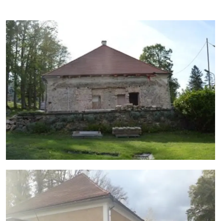
- rehabilitovány byly výplně oken a dveří, obnoveny byly
průchozí chodby, tzn. objektem se dá projít napříč ve
směru od hradu ke statku
- kompletně obnovena byla fasáda objektu čp.3, která je
rehabilitována do podoby odpovídající začátku
20.století
- provedena byla nezbytná protipožární opatření
- kompletně rekonstruována byla elektroinstalace,
rozvody vody, odpadů, vzduchotechnika
- zatepleny byly stropy (zateplení je provedeno z půdy
foukanou izolací), na půdě byla provedena
nová podlaha nad vaznými trámy
- rehabilitovány byly střešní vikýře, byly doplněny na
obou podélných stranách střechy (pultové vikýře)
- opraveny a doplněny byly komíny
- lokálně byly opraveny podokapní žlaby
a dešťové svody