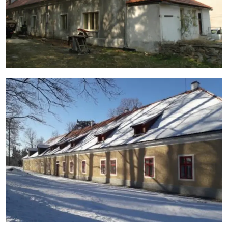
vyspádování od objektu
- v přízemí objektu byly kompletně obnoveny skladby
podlah, přičemž podlahy jsou nově tvořené dřevěnými
prkny (obytné místnosti) a keramickými dlažbami
(koupelny, WC, chodby, kotelna)
- kompletně rekonstruovaný byl systém vytápění
objektu – v návaznosti na dříve realizované tepelné
čerpadlo země/voda byl topný systém rozšířen
o vytápění podlahovým topením, kombinovaným
v koupelnách s nástěnnými topnými tělesy – žebříky
- proběhla dílčí úprava vnitřních dispozice v přízemí
stavby a kompletní rekonstrukce dvou bytových
jednotek (studií) v podkroví objektu
- kompletně byly obnoveny povrchy stěn, podhledy
stropů
- doplněna byla schodiště spojující jednotlivá patra