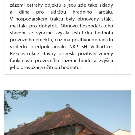
zázemí ostrahy objektu a jsou zde také sklady
a dílna pro údržbu hradního areálu.
V hospodářském traktu byly obnoveny stáje,
maštale pro dobytek. Obnovu hospodářského
stavení se výrazně zvýšila estetická hodnota
provozního objektu, což má pozitivní dopad do
vzhledu předpolí areálu NKP SH Velhartice.
Rekonstrukce stavby přinesla pozitivní změny
funkčnosti provozního zázemí hradu a zvýšila
jeho provozní a užitnou hodnotu.
Předmětem akce byla kompletní obnova objektu čp. 3,
která zahrnovala zejména:
- sanační opatření snižující vlhkost v objektu – ověření
založení stavby, provedení provětrávaných podlah za
použití systému ILGU umístěného po obvodu
jednotlivých místností; proběhla sanační opatření při
vnějším obvodu stavby – zajílování jižní strany objektu,
položení okapního chodníku, úprava nivelety terénu –