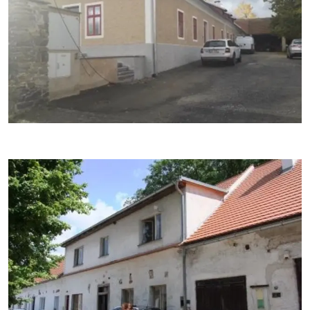
- rekonstrukce stavby zahrnovala také předzahrádku
objektu při východním štítu a přeložku NN
- v hospodářském traktu objektu se zajišťovaly klenby,
kompletně opravovaly povrchy stěn, byly nově
upraveny podlahy, prostor byl upraven tak, aby z větší
části mohl sloužit pro ustájení dobytka – stáda ovcí,
které se využívá k údržbě pozemků v okolí hradu
- dále se v hospodářském traktu nachází
údržbářská dílna, která byla také kompletně stavebně
obnovena a garáž pro služební vozidlo správy hradu