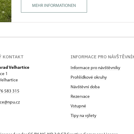
MEHR INFORMATIONEN
Ý KONTAKT
INFORMACE PRO NÁVŠTĚVNÍ
hrad Velhartice
Informace pro návštěvníky
ice 1
Prohlídkové okruhy
Velhartice
Návštěvní doba
76 583 315
Rezervace
ice@npu.cz
Vstupné
Tipy na výlety