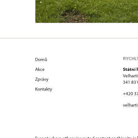
RYCHL
Domů
Akce
Státní 
Velhart
Zprávy
341 83 
Kontakty
+420 3
velhart