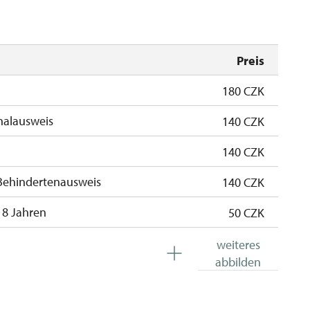
Preis
180 CZK
nalausweis
140 CZK
140 CZK
Behindertenausweis
140 CZK
18 Jahren
50 CZK
kostenlos
weiteres
abbilden
kostenlos
 Schülern
kostenlos