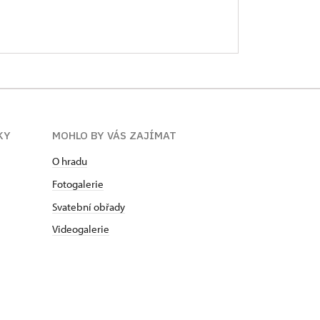
KY
MOHLO BY VÁS ZAJÍMAT
O hradu
Fotogalerie
Svatební obřady
Videogalerie