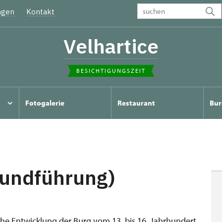
ngen
Kontakt
Velhartice
BESICHTIGUNGSZEIT
Fotogalerie
Restaurant
Bur
rundführung)
he Entwicklung der Burg vom 13. bis 16. Jahrhundert,