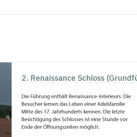
ehr Personen
kostenlos
kostenlos
kostenlos
kostenlos
kostenlos
2. Renaissance Schloss (Grundf
kostenlos
iedsausweis*
kostenlos
Die Führung enthält Renaissance-Interieurs. Die
Besucher lernen das Leben einer Adelsfamilie
kostenlos
Mitte des 17. Jahrhunderts kennen. Die letzte
Besichtigung des Schlosses ist eine Stunde vor
Ende der Öffnungszeiten möglich.