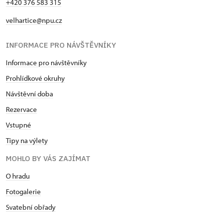
+420 376 583 315
velhartice@npu.cz
INFORMACE PRO NÁVŠTĚVNÍKY
Informace pro návštěvníky
Prohlídkové okruhy
Návštěvní doba
Rezervace
Vstupné
Tipy na výlety
MOHLO BY VÁS ZAJÍMAT
O hradu
Fotogalerie
Svatební obřady