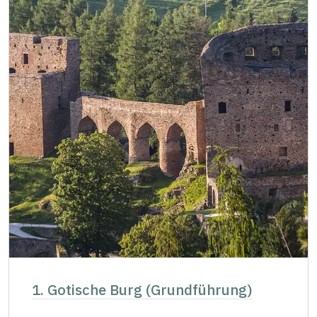
"Náš člověk"-Karte*
kostenlos
Inhaber der Karte von Nationalmuseum*
kostenlos
Mitglieder von ICOMOS mit gültigem
kostenlos
Mitgliedsausweis*
Journalisten mit gültigem Presseausweis*
kostenlos
* Freier Eintritt nur für den Karteninhaber
1. Gotische Burg (Grundführung)