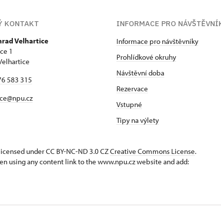
Ý KONTAKT
INFORMACE PRO NÁVŠTĚVNÍ
hrad Velhartice
Informace pro návštěvníky
ice 1
Prohlídkové okruhy
Velhartice
Návštěvní doba
76 583 315
Rezervace
ice@npu.cz
Vstupné
Tipy na výlety
s licensed under CC BY-NC-ND 3.0 CZ
Creative Commons License
.
en using any content link to the www.npu.cz website and add: