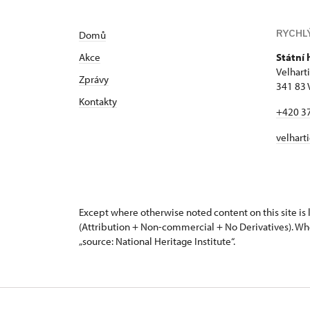
RYCHL
Domů
Akce
Státní 
Velhart
Zprávy
341 83 
Kontakty
+420 3
velhart
Except where otherwise noted content on this site i
(Attribution + Non-commercial + No Derivatives). Wh
„source: National Heritage Institute“.