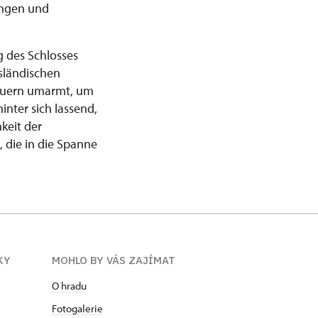
tungen und
 des Schlosses
sländischen
Mauern umarmt, um
nter sich lassend,
keit der
 die in die Spanne
KY
MOHLO BY VÁS ZAJÍMAT
O hradu
Fotogalerie