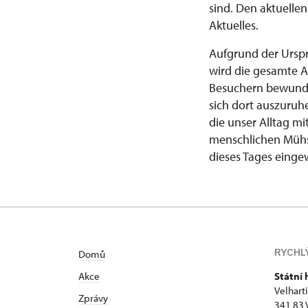
sind. Den aktuelle
Aktuelles.
Aufgrund der Urspr
wird die gesamte 
Besuchern bewunde
sich dort auszuruh
die unser Alltag mi
menschlichen Mühsa
dieses Tages einge
RYCHL
Domů
Akce
Státní 
Velhart
Zprávy
341 83 