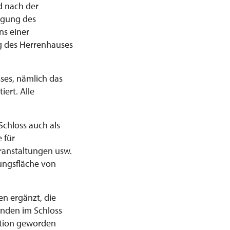
d nach der
tigung des
ns einer
ng des Herrenhauses
ses, nämlich das
ert. Alle
Schloss auch als
 für
eranstaltungen usw.
ungsfläche von
n ergänzt, die
inden im Schloss
dition geworden