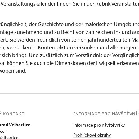
n Veranstaltungskalender finden Sie in der Rubrik Veranstal
ünglichkeit, der Geschichte und der malerischen Umgebung
Anlage zunehmend und zu Recht von zahlreichen in- und au
rt. Sie werden freundlich von seinen jahrhundertealten 
en, versunken in Kontemplation versunken und alle Sorgen hi
t sich bringt. Und zusätzlich zum Verständnis der Vergänglich
l können Sie auch die Dimensionen der Ewigkeit erkennen,
woben sind.
Ý KONTAKT
INFORMACE PRO NÁVŠTĚVNÍ
hrad Velhartice
Informace pro návštěvníky
ice 1
Prohlídkové okruhy
Velhartice