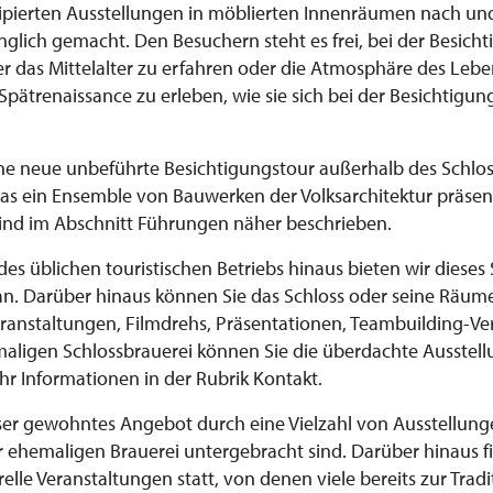
zipierten Ausstellungen in möblierten Innenräumen nach un
nglich gemacht. Den Besuchern steht es frei, bei der Besich
r das Mittelalter zu erfahren oder die Atmosphäre des Lebe
 Spätrenaissance zu erleben, wie sie sich bei der Besichtigu
eine neue unbeführte Besichtigungstour außerhalb des Schlos
as ein Ensemble von Bauwerken der Volksarchitektur präsenti
ind im Abschnitt Führungen näher beschrieben.
s üblichen touristischen Betriebs hinaus bieten wir dieses 
an. Darüber hinaus können Sie das Schloss oder seine Räume
Veranstaltungen, Filmdrehs, Präsentationen, Teambuilding-V
maligen Schlossbrauerei können Sie die überdachte Ausstell
r Informationen in der Rubrik Kontakt.
ser gewohntes Angebot durch eine Vielzahl von Ausstellunge
 ehemaligen Brauerei untergebracht sind. Darüber hinaus f
elle Veranstaltungen statt, von denen viele bereits zur Tra