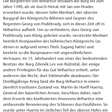
Die Burgherren von Velhartice besaßen die Burg bis zum
Jahre 1390, als sie durch Heirat mit Jan von Hradec
erworben wurde, dessen Sohn Menhart, der oberste
Burggraf des Königreichs Böhmen und Gegner des
Regenten Georg von Poděbrady, sich in dieser Zeit oft in
Velhartice aufhielt. Um zu verhindern, dass Georg von
Poděbrady zum König gekrönt wurde, versteckte Menhart
heimlich Kronjuwelen des böhmischen Königreichs (zu
denen er aufgrund seines Titels Zugang hatte) und
beehrte so die Burgmauern mit ungewöhnlichem
Vertrauen. Im 15. Jahrhundert war einer der bedeutenden
Besitzer der Burg Zdeněk Lev von Rožmitál, der einige
andere Privilegien für das Gut Velhartice erhielt, unter
anderem das Recht, dort Edelmetalle abzubauen. Der
Dreißigjährige Krieg fand die Burg Velhartice in einem
ziemlich trostlosen Zustand vor. Martin de Hoeff Huerto,
General der kaiserlichen Armee, beschloss daher, nach
dem Erwerb des konfiszierten Anwesens Velhartice eine
umfassende Renovierung des Schlosses durchzuführen. So
wurde unter Huerto im östlichen Teil des oberen Hofes ein