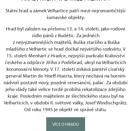
Státní hrad a zámek Velhartice patří mezi nejromantičtější
šumavské objekty.
Hrad byl založen na přelomu 13. a 14. století, jako rodové
sídlo pánů z Budětic. Za jedněch
z nejvýznamnějších majitelů, Buška staršího a Buška
mladšího z Velhartic se hrad dočkal největšího rozkvětu. V
15. století Menhart z Hradce, nejvyšší purkrabí Království
českého a odpůrce Jiřího z Poděbrad, ukryl na Velharticích
korunovační klenoty. V 17. století získává panství císařský
generál Martin de Hoeff-Huerta, který nechává na horním
nádvoří postavit nový, pozdně renesanční, palác. Za období
jeho vlády také velice tvrdě probíhá rekatolizace zdejšího
kraje. Posledním majitelem ze šlechtického stavu byl na
Velharticích, v období II. světové války, Josef Windischgrätz.
Od roku 1945 je objekt ve správě státu.
VÍCE O HRADU