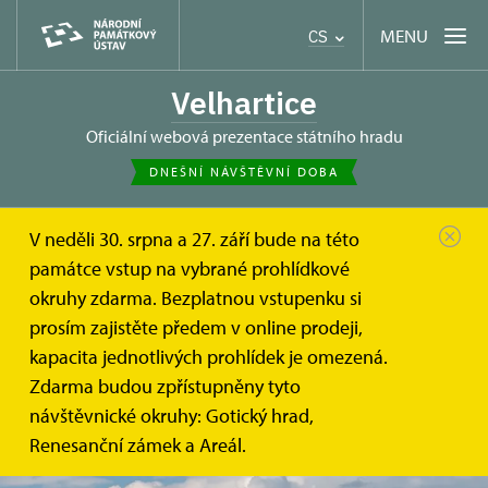
MENU
CS
Velhartice
oficiální webová prezentace státního hradu
DNEŠNÍ NÁVŠTĚVNÍ DOBA
V neděli 30. srpna a 27. září bude na této
památce vstup na vybrané prohlídkové
okruhy zdarma. Bezplatnou vstupenku si
prosím zajistěte předem v online prodeji,
kapacita jednotlivých prohlídek je omezená.
Zdarma budou zpřístupněny tyto
návštěvnické okruhy: Gotický hrad,
Renesanční zámek a Areál.