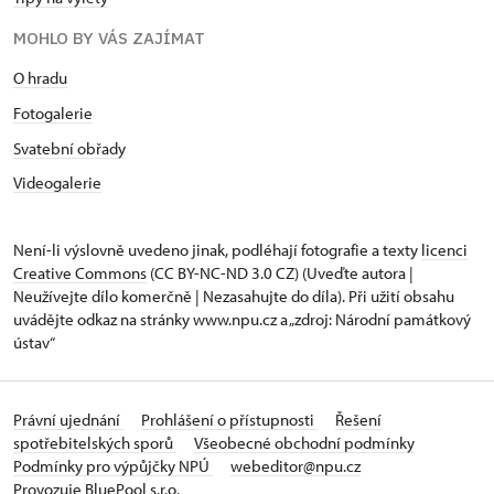
MOHLO BY VÁS ZAJÍMAT
O hradu
Fotogalerie
Svatební obřady
Videogalerie
Není-li výslovně uvedeno jinak, podléhají fotografie a texty
licenci
Creative Commons
(CC BY-NC-ND 3.0 CZ) (Uveďte autora |
Neužívejte dílo komerčně | Nezasahujte do díla). Při užití obsahu
uvádějte odkaz na stránky www.npu.cz a „zdroj: Národní památkový
ústav“
Právní ujednání
Prohlášení o přístupnosti
Řešení
spotřebitelských sporů
Všeobecné obchodní podmínky
Podmínky pro výpůjčky NPÚ
webeditor@npu.cz
Provozuje BluePool s.r.o.