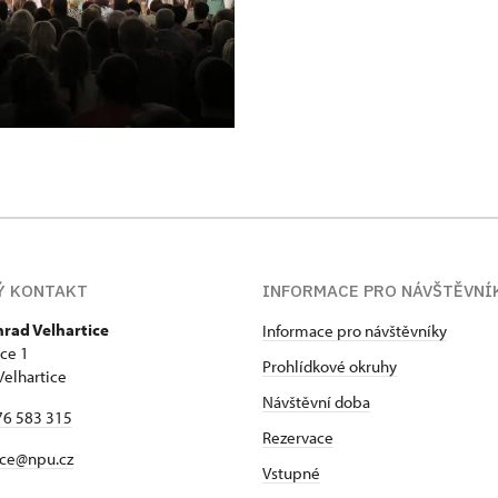
Ý KONTAKT
INFORMACE PRO NÁVŠTĚVNÍ
hrad Velhartice
Informace pro návštěvníky
ice 1
Prohlídkové okruhy
Velhartice
Návštěvní doba
76 583 315
Rezervace
ice@npu.cz
Vstupné