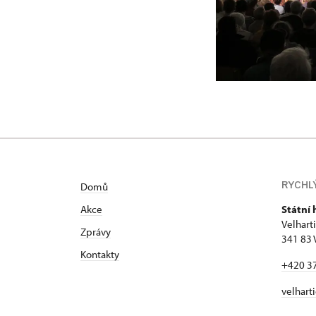
RYCHL
Domů
Akce
Státní 
Velhart
Zprávy
341 83 
Kontakty
+420 3
velhart