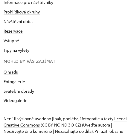
Informace pro návštěvníky
Prohlídkové okruhy
Návštěvní doba
Rezervace
Vstupné
Tipy na výlety
MOHLO BY VÁS ZAJÍMAT
O hradu
Fotogalerie
Svatební obřady
Videogalerie
Není-li výslovně uvedeno jinak, podléhají fotografie a texty
licenci
Creative Commons
(CC BY-NC-ND 3.0 CZ) (Uveďte autora |
Neužívejte dílo komerčně | Nezasahujte do díla). Při užití obsahu