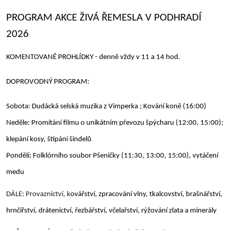
PROGRAM AKCE ŽIVÁ ŘEMESLA V PODHRADÍ
2026
KOMENTOVANÉ PROHLÍDKY - denně vždy v 11 a 14 hod.
DOPROVODNÝ PROGRAM:
Sobota: Dudácká selská muzika z Vimperka ; Kování koně (16:00)
Neděle: Promítání filmu o unikátním převozu špýcharu (12:00, 15:00);
klepání kosy, štípání šindelů
Pondělí: Folklórního soubor Pšeničky (11:30, 13:00, 15:00), vytáčení
medu
DÁLE: Provaznictví, k
ovářství, zpracování vlny, tkalcovství, brašnářství,
hrnčířství, drátenictví, řezbářství, včelařství, rýžování zlata a minerály